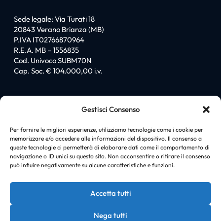
Sede legale: Via Turati 18
20843 Verano Brianza (MB)
P.IVA IT02766870964
R.E.A. MB – 1556835
Cod. Univoco SUBM70N
Cap. Soc. € 104.000,00 i.v.
Sitemap
Gestisci Consenso
Homepage
Chi siamo
Per fornire le migliori esperienze, utilizziamo tecnologie come i cookie per
memorizzare e/o accedere alle informazioni del dispositivo. Il consenso a
I love PromiGroup
queste tecnologie ci permetterà di elaborare dati come il comportamento di
Certificazioni
navigazione o ID unici su questo sito. Non acconsentire o ritirare il consenso
Soluzioni
può influire negativamente su alcune caratteristiche e funzioni.
News
Case history
Accetta tutti
Contatti
Nega tutti