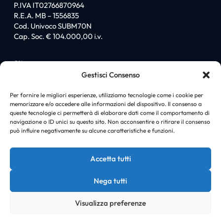
P.IVA IT02766870964
R.E.A. MB – 1556835
Cod. Univoco SUBM70N
Cap. Soc. € 104.000,00 i.v.
Sitemap
Gestisci Consenso
Homepage
Chi siamo
Per fornire le migliori esperienze, utilizziamo tecnologie come i cookie per
memorizzare e/o accedere alle informazioni del dispositivo. Il consenso a
I love PromiGroup
queste tecnologie ci permetterà di elaborare dati come il comportamento di
Certificazioni
navigazione o ID unici su questo sito. Non acconsentire o ritirare il consenso
Soluzioni
può influire negativamente su alcune caratteristiche e funzioni.
News
Case history
Accetta tutti
Contatti
Nega tutti
Visualizza preferenze