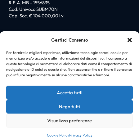
R.E.A. MB – 1556835
Cod. Univoco SUBM70N
Cap. Soc. € 104.000,00 i.v.
Sitemap
Gestisci Consenso
Homepage
Chi siamo
Per fornire le migliori esperienze, utilizziamo tecnologie come i cookie per
memorizzare e/o accedere alle informazioni del dispositivo. Il consenso a
I love PromiGroup
queste tecnologie ci permetterà di elaborare dati come il comportamento di
Certificazioni
navigazione o ID unici su questo sito. Non acconsentire o ritirare il consenso
Soluzioni
può influire negativamente su alcune caratteristiche e funzioni.
News
Case history
Accetta tutti
Contatti
Nega tutti
Visualizza preferenze
© Copyright PromiGroup |
Cookie policy
|
Privacy policy
Cookie Policy
Privacy Policy