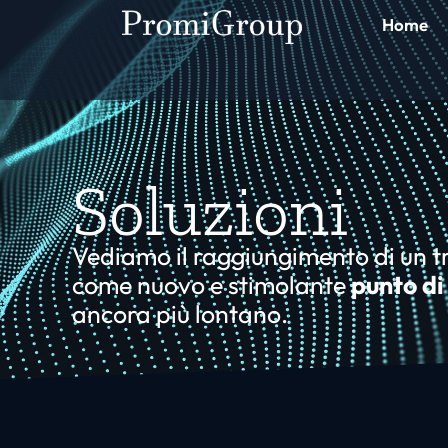
Home
Soluzioni
Vediamo il raggiungimento di un 
come nuovo e stimolante
punto di
ancora più lontano.