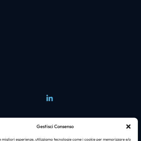
Group
Gestisci Consenso
i
le migliori esperienze, utilizziamo tecnologie come i cookie per memorizzare e/o