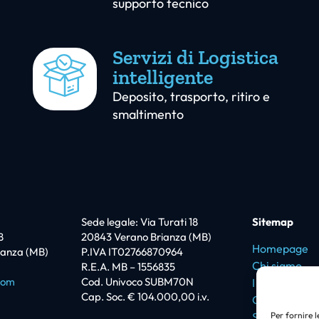
supporto tecnico
Servizi di Logistica
intelligente
Deposito, trasporto, ritiro e
smaltimento
Sede legale: Via Turati 18
Sitemap
8
20843 Verano Brianza (MB)
Homepage
ianza (MB)
P.IVA IT02766870964
Chi siamo
R.E.A. MB – 1556835
com
Cod. Univoco SUBM70N
I love Promi
Cap. Soc. € 104.000,00 i.v.
Certificazion
Soluzioni
Per fornire 