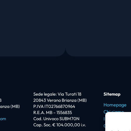
Sede legale: Via Turati 18
Sitemap
8
20843 Verano Brianza (MB)
Homepage
ianza (MB)
P.IVA IT02766870964
Chi siamo
R.E.A. MB – 1556835
com
Cod. Univoco SUBM70N
I love Promi
Cap. Soc. € 104.000,00 i.v.
Certificazion