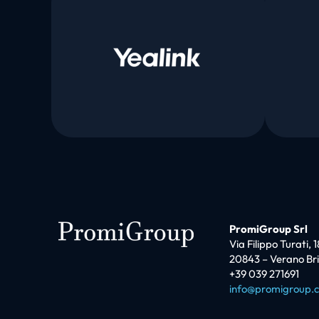
PromiGroup Srl
Via Filippo Turati, 1
20843 – Verano Br
+39 039 271691
info@promigroup.