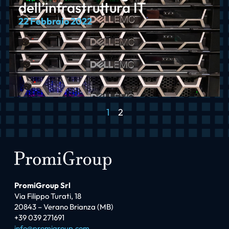
dell’infrastruttura IT
22 Febbraio 2022
1
2
PromiGroup Srl
Via Filippo Turati, 18
20843 – Verano Brianza (MB)
+39 039 271691
info@promigroup.com