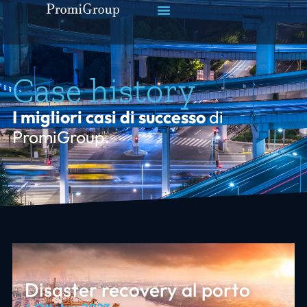
Case history
I migliori casi di successo
di
PromiGroup.
Disaster recovery al porto