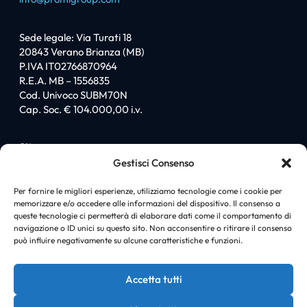
Sede legale: Via Turati 18
20843 Verano Brianza (MB)
P.IVA IT02766870964
R.E.A. MB – 1556835
Cod. Univoco SUBM70N
Cap. Soc. € 104.000,00 i.v.
Sitemap
Gestisci Consenso
Homepage
Chi siamo
Per fornire le migliori esperienze, utilizziamo tecnologie come i cookie per
memorizzare e/o accedere alle informazioni del dispositivo. Il consenso a
I love PromiGroup
queste tecnologie ci permetterà di elaborare dati come il comportamento di
Certificazioni
navigazione o ID unici su questo sito. Non acconsentire o ritirare il consenso
Soluzioni
può influire negativamente su alcune caratteristiche e funzioni.
News
Case history
Accetta tutti
Contatti