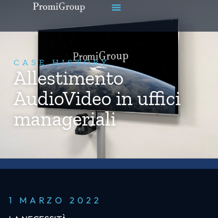
CASE HISTORY
Allestimento
AudioVideo in uffici
manageriali
1 MARZO 2022