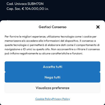
Cod. Univoco SUBM70N
Cap. Soc. € 104.000,00 i.v.
Sitemap
Gestisci Consenso
Homepage
Chi siamo
Per fornire le migliori esperienze, utilizziamo tecnologie come i cookie per
memorizzare e/o accedere alle informazioni del dispositivo. Il consenso a
I love PromiGroup
queste tecnologie ci permetterà di elaborare dati come il comportamento di
Certificazioni
navigazione o ID unici su questo sito. Non acconsentire o ritirare il consenso
Soluzioni
può influire negativamente su alcune caratteristiche e funzioni.
News
Case history
Accetta tutti
Contatti
Nega tutti
Visualizza preferenze
© Copyright PromiGroup |
Cookie policy
|
Privacy policy
Cookie Policy
Privacy Policy