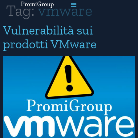
Tag:
vmware
Vulnerabilità sui
prodotti VMware