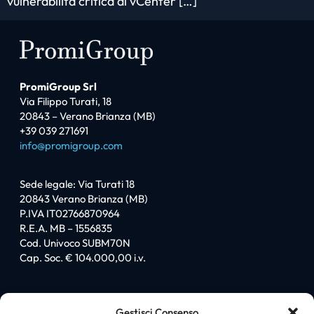
vulnerabilità critica di vCenter […]
PromiGroup Srl
Via Filippo Turati, 18
20843 – Verano Brianza (MB)
+39 039 271691
info@promigroup.com
Sede legale: Via Turati 18
20843 Verano Brianza (MB)
P.IVA IT02766870964
R.E.A. MB – 1556835
Cod. Univoco SUBM70N
Cap. Soc. € 104.000,00 i.v.
Sitemap
Gestisci Consenso