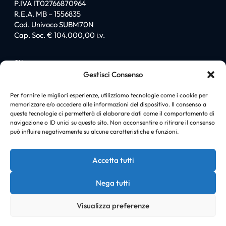
P.IVA IT02766870964
R.E.A. MB – 1556835
Cod. Univoco SUBM70N
Cap. Soc. € 104.000,00 i.v.
Sitemap
Gestisci Consenso
Homepage
Chi siamo
Per fornire le migliori esperienze, utilizziamo tecnologie come i cookie per
memorizzare e/o accedere alle informazioni del dispositivo. Il consenso a
I love PromiGroup
queste tecnologie ci permetterà di elaborare dati come il comportamento di
Certificazioni
navigazione o ID unici su questo sito. Non acconsentire o ritirare il consenso
Soluzioni
può influire negativamente su alcune caratteristiche e funzioni.
News
Case history
Accetta tutti
Contatti
Nega tutti
Visualizza preferenze
© Copyright PromiGroup |
Cookie policy
|
Privacy policy