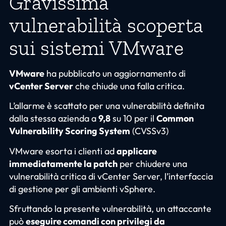
Gravissima
vulnerabilità scoperta
sui sistemi VMware
VMware
ha pubblicato un aggiornamento di
vCenter Server
che chiude una falla critica.
L’allarme è scattato per una vulnerabilità definita
dalla stessa azienda a
9,8
su 10 per il
Common
Vulnerability Scoring System
(CVSSv3)
VMware esorta i clienti ad
applicare
immediatamente la patch
per chiudere una
vulnerabilità critica di vCenter Server, l’interfaccia
di gestione per gli ambienti vSphere.
Sfruttando la presente vulnerabilità, un attaccante
può
eseguire comandi con privilegi da