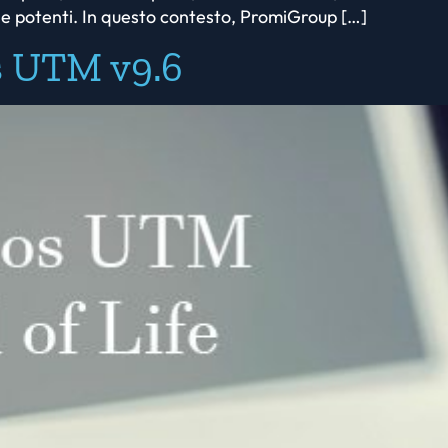
 e potenti. In questo contesto, PromiGroup […]
os UTM v9.6