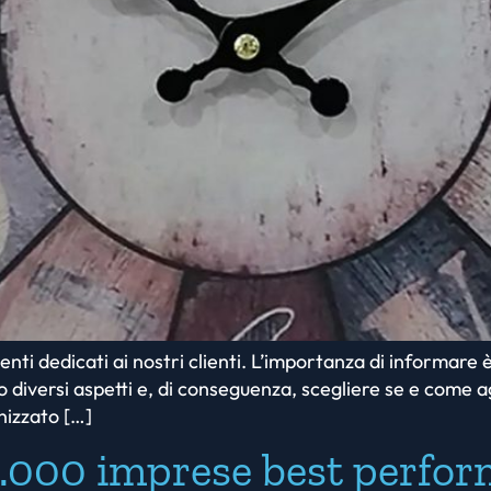
venti dedicati ai nostri clienti. L’importanza di informare 
diversi aspetti e, di conseguenza, scegliere se e come agir
nizzato […]
1.000 imprese best perfor