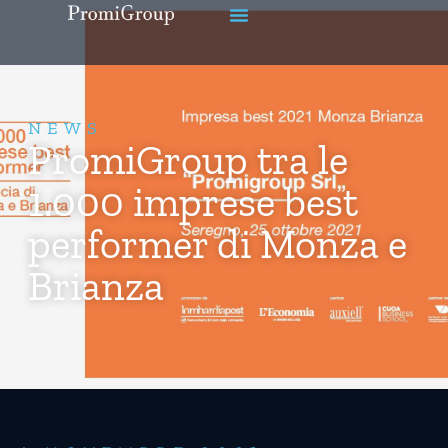
NEWS
PromiGroup tra le
1.000 imprese best
performer di Monza e
Brianza