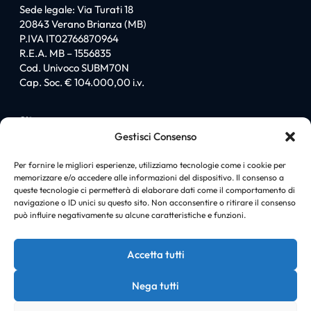
Sede legale: Via Turati 18
20843 Verano Brianza (MB)
P.IVA IT02766870964
R.E.A. MB – 1556835
Cod. Univoco SUBM70N
Cap. Soc. € 104.000,00 i.v.
Sitemap
Gestisci Consenso
Homepage
Chi siamo
Per fornire le migliori esperienze, utilizziamo tecnologie come i cookie per
memorizzare e/o accedere alle informazioni del dispositivo. Il consenso a
I love PromiGroup
queste tecnologie ci permetterà di elaborare dati come il comportamento di
Certificazioni
navigazione o ID unici su questo sito. Non acconsentire o ritirare il consenso
Soluzioni
può influire negativamente su alcune caratteristiche e funzioni.
News
Case history
Accetta tutti
Contatti
Nega tutti