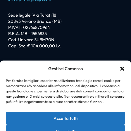
Sede legale: Via Turati 18
20843 Verano Brianza (MB)
P.IVA IT02766870964
R.E.A. MB – 1556835
Cod. Univoco SUBM70N
Cap. Soc. € 104.000,00 i.v.
Sitemap
Gestisci Consenso
Homepage
Chi siamo
Per fornire le migliori esperienze, utilizziamo tecnologie come i cookie per
memorizzare e/o accedere alle informazioni del dispositivo. Il consenso a
I love PromiGroup
queste tecnologie ci permetterà di elaborare dati come il comportamento di
Certificazioni
navigazione o ID unici su questo sito. Non acconsentire o ritirare il consenso
Soluzioni
può influire negativamente su alcune caratteristiche e funzioni.
News
Case history
Accetta tutti
Contatti