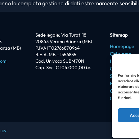
hanno la completa gestione di dati estremamente sensibili
Sede legale: Via Turati 18
Sitemap
8
20843 Verano Brianza (MB)
Homepage
ianza (MB)
P.IVA IT02766870964
Chi siamo
R.E.A. MB – 1556835
com
Cod. Univoco SUBM70N
I love Promi
Cap. Soc. € 104.000,00 i.v.
Certificazion
Soluzioni
Per fornire 
accedere alle
News
elaborare da
Case history
acconsentire 
Contatti
funzioni.
Acce
icy