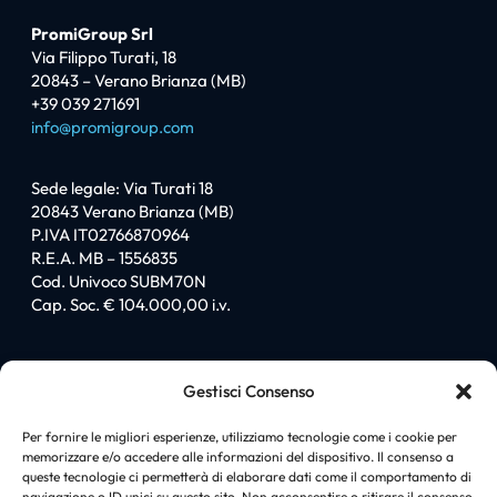
PromiGroup Srl
Via Filippo Turati, 18
20843 – Verano Brianza (MB)
+39 039 271691
info@promigroup.com
Sede legale: Via Turati 18
20843 Verano Brianza (MB)
P.IVA IT02766870964
R.E.A. MB – 1556835
Cod. Univoco SUBM70N
Cap. Soc. € 104.000,00 i.v.
Sitemap
Gestisci Consenso
Homepage
Chi siamo
Per fornire le migliori esperienze, utilizziamo tecnologie come i cookie per
memorizzare e/o accedere alle informazioni del dispositivo. Il consenso a
I love PromiGroup
queste tecnologie ci permetterà di elaborare dati come il comportamento di
Certificazioni
navigazione o ID unici su questo sito. Non acconsentire o ritirare il consenso