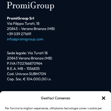
PromiGroup Srl
Via Filippo Turati, 18
20843 – Verano Brianza (MB)
+39 039 271691
info@promigroup.com
Sede legale: Via Turati 18
20843 Verano Brianza (MB)
P.IVA IT02766870964
R.E.A. MB – 1556835
Cod. Univoco SUBM70N
Cap. Soc. € 104.000,00 i.v.
Sitemap
Gestisci Consenso
Homepage
Chi siamo
Per fornire le migliori esperienze, utilizziamo tecnologie come i cookie per