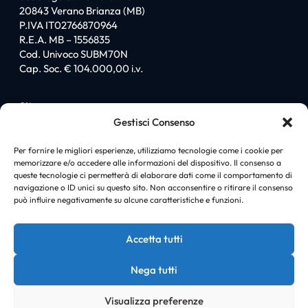
20843 Verano Brianza (MB)
P.IVA IT02766870964
R.E.A. MB – 1556835
Cod. Univoco SUBM70N
Cap. Soc. € 104.000,00 i.v.
Sitemap
Gestisci Consenso
Homepage
Chi siamo
Per fornire le migliori esperienze, utilizziamo tecnologie come i cookie per
memorizzare e/o accedere alle informazioni del dispositivo. Il consenso a
I love PromiGroup
queste tecnologie ci permetterà di elaborare dati come il comportamento di
Certificazioni
navigazione o ID unici su questo sito. Non acconsentire o ritirare il consenso
Soluzioni
può influire negativamente su alcune caratteristiche e funzioni.
News
Case history
Accetta tutti
Contatti
Nega tutti
Visualizza preferenze