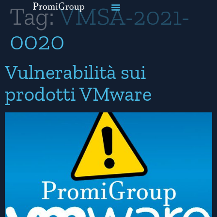
Tag:
VMSA-2021-
0020
Vulnerabilità sui
prodotti VMware