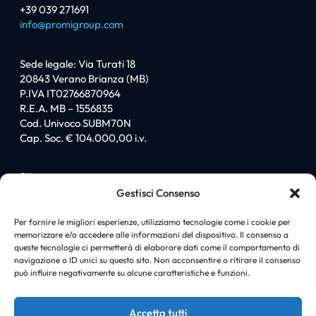
+39 039 271691
info@promigroup.com
Sede legale: Via Turati 18
20843 Verano Brianza (MB)
P.IVA IT02766870964
R.E.A. MB – 1556835
Cod. Univoco SUBM70N
Cap. Soc. € 104.000,00 i.v.
Sitemap
Gestisci Consenso
Homepage
Chi siamo
Per fornire le migliori esperienze, utilizziamo tecnologie come i cookie per
memorizzare e/o accedere alle informazioni del dispositivo. Il consenso a
I love PromiGroup
queste tecnologie ci permetterà di elaborare dati come il comportamento di
Certificazioni
navigazione o ID unici su questo sito. Non acconsentire o ritirare il consenso
Soluzioni
può influire negativamente su alcune caratteristiche e funzioni.
News
Case history
Accetta tutti