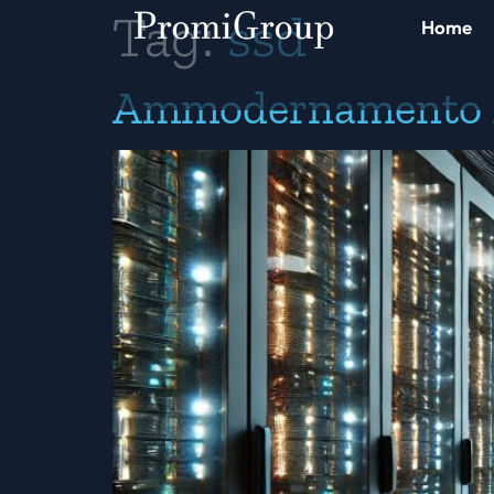
Tag:
ssd
Home
Ammodernamento 