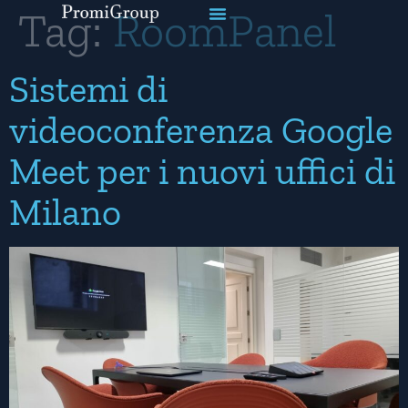
Tag:
RoomPanel
Sistemi di
videoconferenza Google
Meet per i nuovi uffici di
Milano