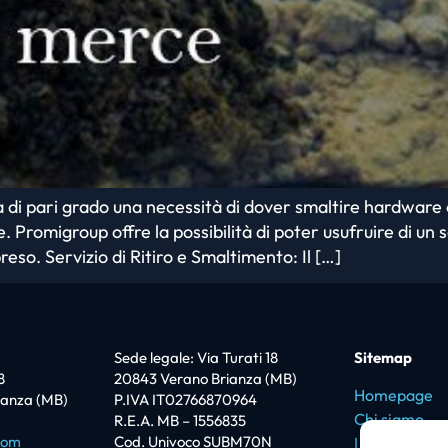
a di pari grado una necessità di dover smaltire hardware 
e. Promigroup offre la possibilità di poter usufruire di un
reso. Servizio di Ritiro e Smaltimento: Il […]
Sede legale: Via Turati 18
Sitemap
8
20843 Verano Brianza (MB)
Homepage
ianza (MB)
P.IVA IT02766870964
Chi siamo
R.E.A. MB – 1556835
com
Cod. Univoco SUBM70N
I love Promi