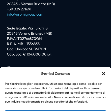
20843 – Verano Brianza (MB)
+39 039 271691
info@promigroup.com
Sede legale: Via Turati 18
20843 Verano Brianza (MB)
P.IVA IT02766870964
R.E.A. MB – 1556835
Cod. Univoco SUBM70N
Cap. Soc. € 104.000,00 i.v.
Sitemap
Gestisci Consenso
Homepage
Chi siamo
Per fornire le migliori esperienze, utilizziamo tecnologie come i cookie per
memorizzare e/o accedere alle informazioni del dispositivo. Il consenso a
I love PromiGroup
queste tecnologie ci permetterà di elaborare dati come il comportamento di
Certificazioni
navigazione o ID unici su questo sito. Non acconsentire o ritirare il consenso
Soluzioni
può influire negativamente su alcune caratteristiche e funzioni.
News