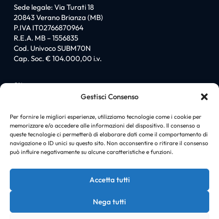
Sede legale: Via Turati 18
20843 Verano Brianza (MB)
P.IVA IT02766870964
R.E.A. MB – 1556835
Cod. Univoco SUBM70N
Cap. Soc. € 104.000,00 i.v.
Sitemap
Gestisci Consenso
Homepage
Chi siamo
Per fornire le migliori esperienze, utilizziamo tecnologie come i cookie per
memorizzare e/o accedere alle informazioni del dispositivo. Il consenso a
I love PromiGroup
queste tecnologie ci permetterà di elaborare dati come il comportamento di
Certificazioni
navigazione o ID unici su questo sito. Non acconsentire o ritirare il consenso
Soluzioni
può influire negativamente su alcune caratteristiche e funzioni.
News
Case history
Accetta tutti
Contatti
Nega tutti