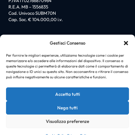
P.IVA IT02766870964
R.E.A. MB – 1556835
Cod. Univoco SUBM70N
Cap. Soc. € 104.000,00 i.v.
Sitemap
Gestisci Consenso
Homepage
Chi siamo
Per fornire le migliori esperienze, utilizziamo tecnologie come i cookie per
memorizzare e/o accedere alle informazioni del dispositivo. Il consenso a
I love PromiGroup
queste tecnologie ci permetterà di elaborare dati come il comportamento di
Certificazioni
navigazione o ID unici su questo sito. Non acconsentire o ritirare il consenso
Soluzioni
può influire negativamente su alcune caratteristiche e funzioni.
News
Case history
Accetta tutti
Contatti
Nega tutti
Visualizza preferenze
© Copyright PromiGroup |
Cookie policy
|
Privacy policy