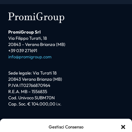
PromiGroup Srl
Via Filippo Turati, 18
20843 – Verano Brianza (MB)
+39 039 271691
info@promigroup.com
Sede legale: Via Turati 18
20843 Verano Brianza (MB)
P.IVA IT02766870964
R.E.A. MB – 1556835
Cod. Univoco SUBM70N
Cap. Soc. € 104.000,00 i.v.
Sitemap
Gestisci Consenso
Homepage