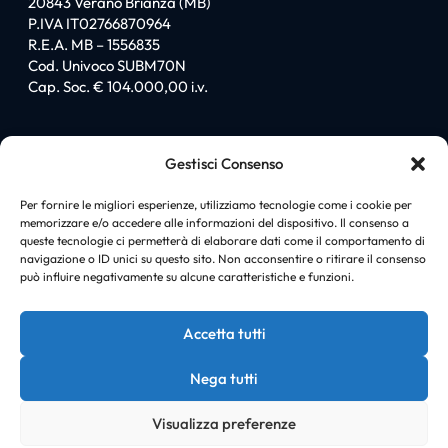
20843 Verano Brianza (MB)
P.IVA IT02766870964
R.E.A. MB – 1556835
Cod. Univoco SUBM70N
Cap. Soc. € 104.000,00 i.v.
Sitemap
Gestisci Consenso
Homepage
Chi siamo
Per fornire le migliori esperienze, utilizziamo tecnologie come i cookie per
memorizzare e/o accedere alle informazioni del dispositivo. Il consenso a
I love PromiGroup
queste tecnologie ci permetterà di elaborare dati come il comportamento di
Certificazioni
navigazione o ID unici su questo sito. Non acconsentire o ritirare il consenso
Soluzioni
può influire negativamente su alcune caratteristiche e funzioni.
News
Case history
Accetta tutti
Contatti
Nega tutti
Visualizza preferenze