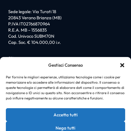
Sede legale: Via Turati 18
20843 Verano Brianza (MB)
P.IVA IT02766870964
R.E.A. MB – 1556835
Cod. Univoco SUBM70N
Cap. Soc. € 104.000,00 i.v.
Sitemap
Gestisci Consenso
Homepage
Chi siamo
Per fornire le migliori esperienze, utilizziamo tecnologie come i cookie per
memorizzare e/o accedere alle informazioni del dispositivo. Il consenso a
I love PromiGroup
queste tecnologie ci permetterà di elaborare dati come il comportamento di
Certificazioni
navigazione o ID unici su questo sito. Non acconsentire o ritirare il consenso
Soluzioni
può influire negativamente su alcune caratteristiche e funzioni.
News
Case history
Accetta tutti
Contatti
Nega tutti